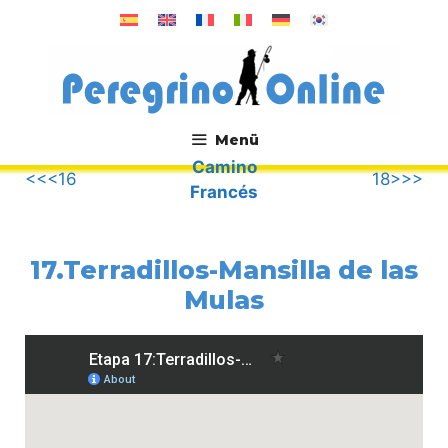
Zum
Inhalt
springen
Menü
Camino
.
<<<16
18>>>
Francés
17.Terradillos-Mansilla de las
Mulas