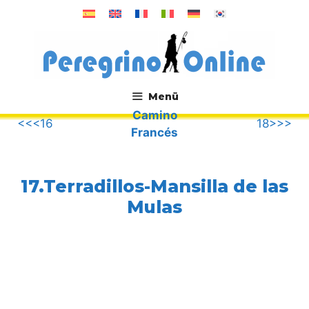
Zum
Inhalt
springen
Menü
Camino
.
<<<16
18>>>
Francés
17.Terradillos-Mansilla de las
Mulas