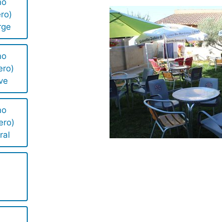
no
ro)
rge
no
ero)
ve
no
ero)
ral