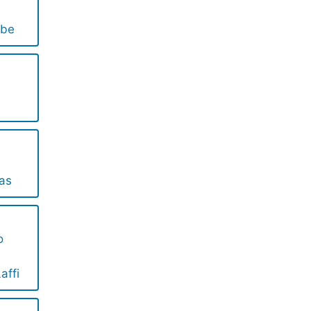
obe
cas
o
affi