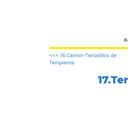
Zum
Inhalt
springen
C
.
<<< 16.Carrion-Terradillos de
Templarios
17.Te