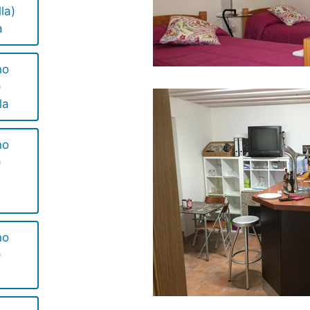
la)
a
no
)
la
no
)
no
)