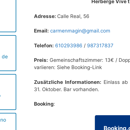
Herberge Vive 
Adresse:
Calle Real, 56
l
Email:
carmenmagin@gmail.com
Telefon:
610293986
/
987317837
o de
Preis:
Gemeinschaftszimmer: 13€ / Dopp
variieren: Siehe Booking-Link
Zusätzliche Informationen:
Einlass ab 
31. Oktober. Bar vorhanden.
o
Booking
:
ino
Booking