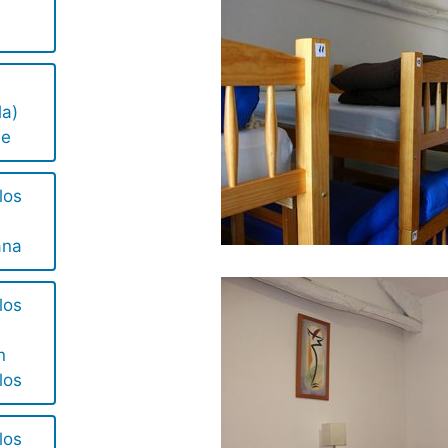
la)
ue
los
ana
los
n
los
los