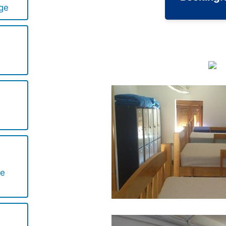
ge
ge