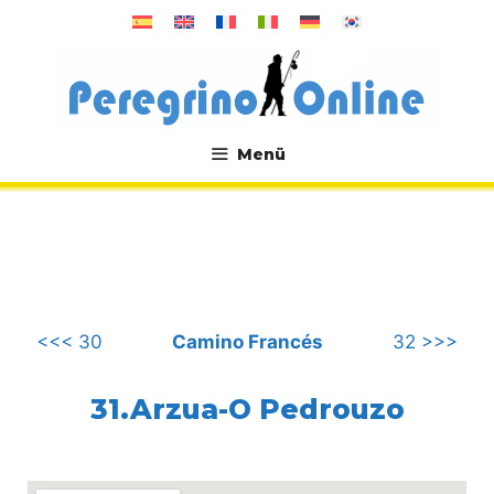
Zum
Inhalt
springen
Menü
.
<<< 30
Camino Francés
32 >>>
31.Arzua-O Pedrouzo