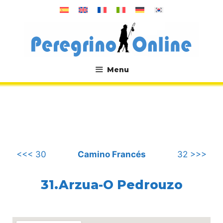
컨
텐
츠
로
건
너
Menu
뛰
.
기
<<< 30
Camino Francés
32 >>>
31.Arzua-O Pedrouzo