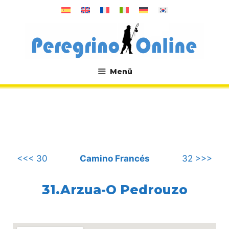
Zum
Inhalt
springen
Menü
.
<<< 30
Camino Francés
32 >>>
31.Arzua-O Pedrouzo