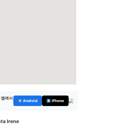
— 앱에서
Android
iPhone
a Irene