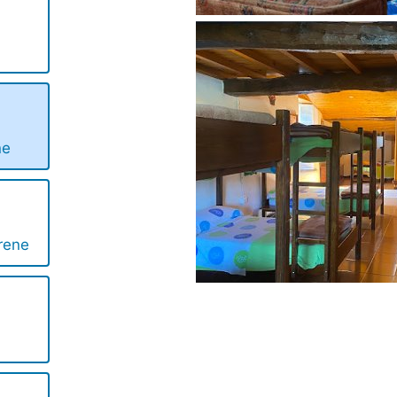
ne
rene