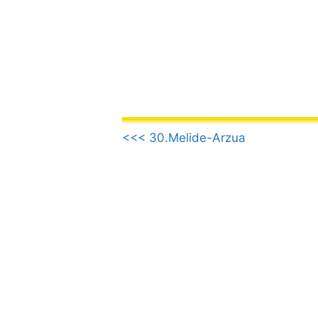
컨
텐
츠
로
건
너
뛰
.
기
<<< 30.Melide-Arzua