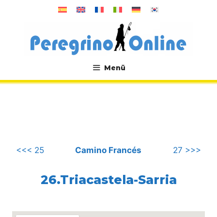
Zum
Inhalt
springen
Menü
.
<<< 25
Camino Francés
27 >>>
26.Triacastela-Sarria