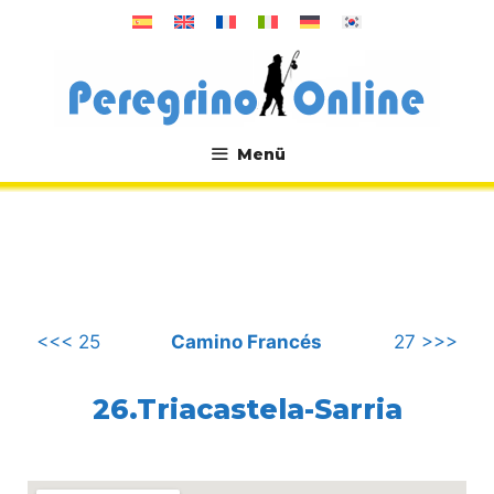
Zum
Inhalt
springen
Menü
.
<<< 25
Camino Francés
27 >>>
26.Triacastela-Sarria