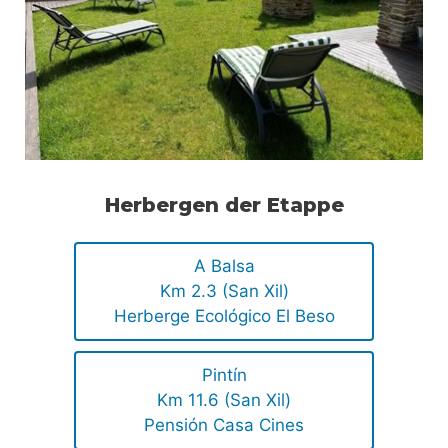
Herbergen der Etappe
A Balsa
Km 2.3 (San Xil)
Herberge Ecológico El Beso
Pintín
Km 11.6 (San Xil)
Pensión Casa Cines