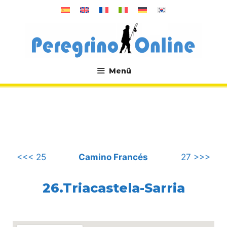
Zum
Inhalt
springen
Menü
.
<<< 25
Camino Francés
27 >>>
26.Triacastela-Sarria