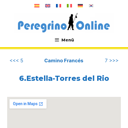
Zum
Inhalt
springen
Menü
.
<<< 5
Camino Francés
7 >>>
6.Estella-Torres del Rio