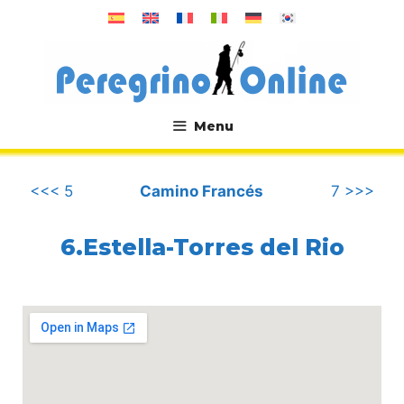
컨
텐
츠
로
건
너
Menu
뛰
.
기
<<< 5
Camino Francés
7 >>>
6.Estella-Torres del Rio