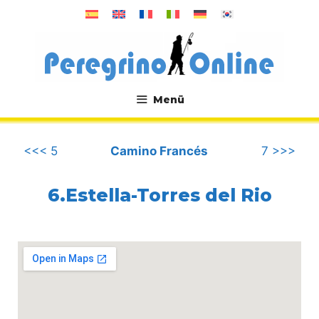
Zum
Inhalt
springen
Menü
.
<<< 5
Camino Francés
7 >>>
6.Estella-Torres del Rio