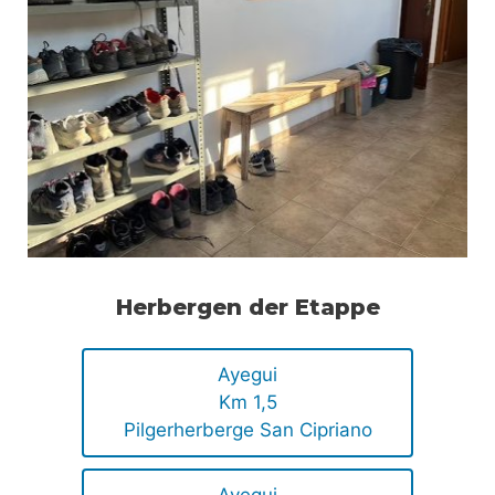
Herbergen der Etappe
Ayegui
Km 1,5
Pilgerherberge San Cipriano
Ayegui