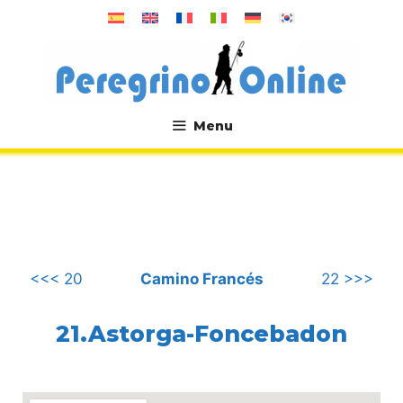
컨
텐
츠
로
건
너
Menu
뛰
.
기
<<< 20
Camino Francés
22 >>>
21.Astorga-Foncebadon