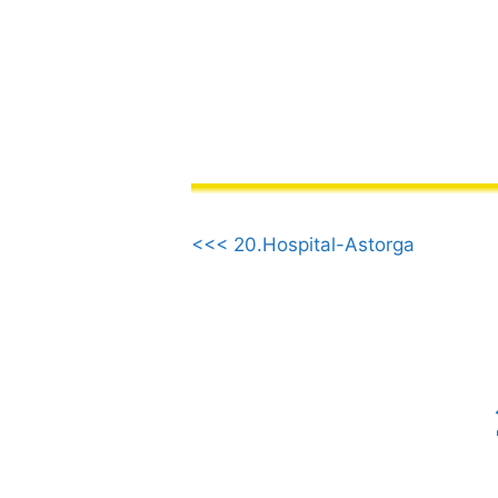
컨
텐
츠
로
건
너
뛰
.
기
<<< 20.Hospital-Astorga