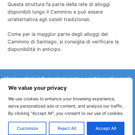
Questa struttura fa parte della rete di alloggi
disponibili lungo il Cammino e può essere
un’alternativa agli ostelli tradizionali.
Come per la maggior parte degli alloggi del
Cammino di Santiago, si consiglia di verificare la
disponibilità in anticipo.
Hai riscontrato informazioni errate o cambiamenti recenti
sul Camino?
We value your privacy
Le segnalazioni su ostelli chiusi, allagamenti, deviazioni,
lavori stradali o altri cambiamenti aiutano a mantenere la
We use cookies to enhance your browsing experience,
guida aggiornata.
serve personalized ads or content, and analyze our traffic.
By clicking "Accept All", you consent to our use of cookies.
Scrivici a:
elperegrino.online@gmail.com
Se possibile, indica la tappa corrispondente.
Customize
Reject All
Accept All