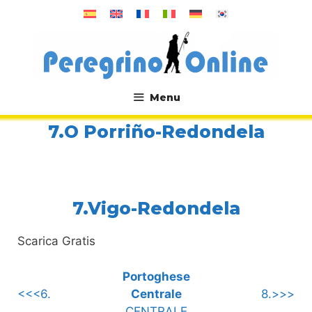
Vai
al
contenuto
Menu
.
7.O Porriño-Redondela
7.Vigo-Redondela
Scarica Gratis
Portoghese
<<<6.
Centrale
8.>>>
CENTRALE