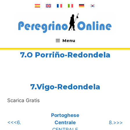
Vai
al
contenuto
Menu
.
7.O Porriño-Redondela
7.Vigo-Redondela
Scarica Gratis
Portoghese
<<<6.
Centrale
8.>>>
CENTRALE