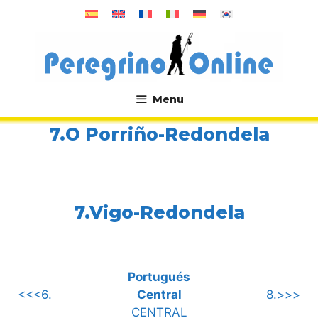
Saltar
al
contenido
Menu
.
7.O Porriño-Redondela
7.Vigo-Redondela
Portugués
<<<6.
Central
8.>>>
CENTRAL