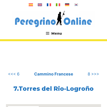
Vai
al
contenuto
Menu
.
<<< 6
Cammino Francese
8 >>>
7.Torres del Rio-Logroño