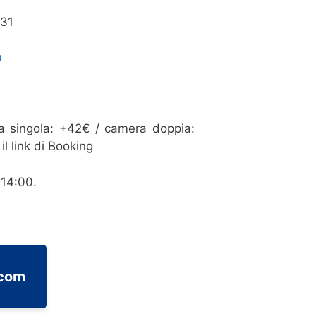
 31
m
 singola: +42€ / camera doppia:
l link di Booking
 14:00.
.com