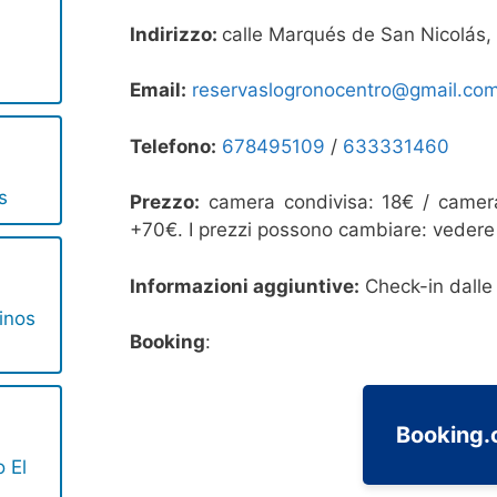
Indirizzo:
calle Marqués de San Nicolás,
Email:
reservaslogronocentro@gmail.co
Telefono:
678495109
/
633331460
s
Prezzo:
camera condivisa: 18€ / camera
+70€. I prezzi possono cambiare: vedere i
Informazioni aggiuntive:
Check-in dalle
inos
Booking
:
Booking
o El