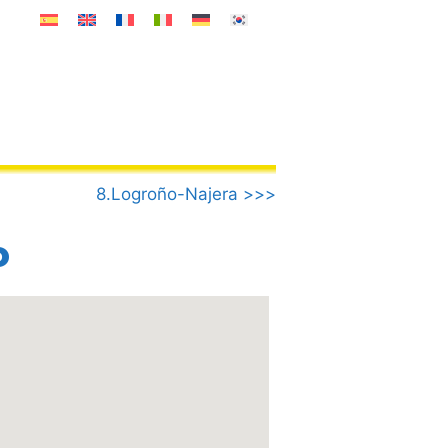
8.Logroño-Najera >>>
o