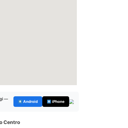
gi —
Android
iPhone
o Centro