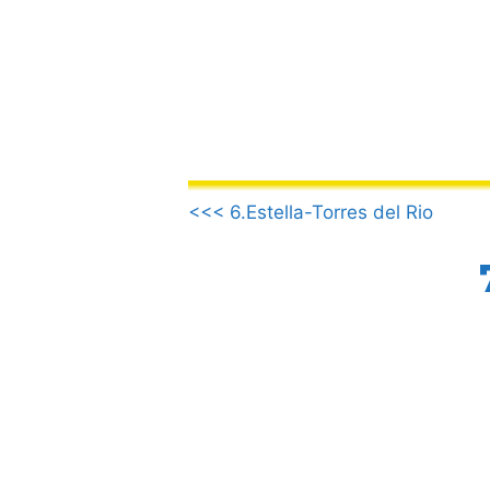
Vai
al
contenuto
.
<<< 6.Estella-Torres del Rio