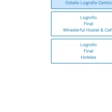
Ostello Logroño Centro
Logroño
Final
Winederful Hostel & Caf
Logroño
Final
Hoteles