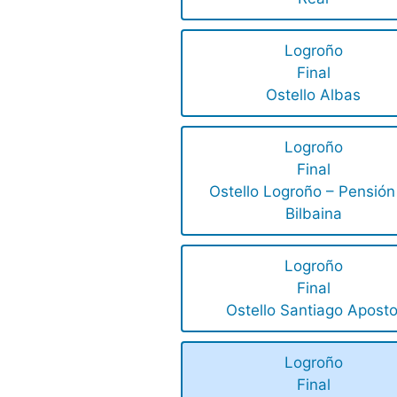
Logroño
Final
Ostello Albas
Logroño
Final
Ostello Logroño – Pensión
Bilbaina
Logroño
Final
Ostello Santiago Aposto
Logroño
Final