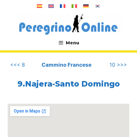
Vai
al
contenuto
Menu
.
<<< 8
Cammino Francese
10 >>>
9.Najera-Santo Domingo