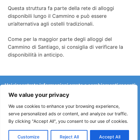
Questa struttura fa parte della rete di alloggi
disponibili lungo il Cammino e può essere
un’alternativa agli ostelli tradizionali.
Come per la maggior parte degli alloggi del
Cammino di Santiago, si consiglia di verificare la
disponibilità in anticipo.
Hai riscontrato informazioni errate o cambiamenti recenti
sul Camino?
We value your privacy
Le segnalazioni su ostelli chiusi, allagamenti, deviazioni,
lavori stradali o altri cambiamenti aiutano a mantenere la
We use cookies to enhance your browsing experience,
guida aggiornata.
serve personalized ads or content, and analyze our traffic.
By clicking "Accept All", you consent to our use of cookies.
Scrivici a:
elperegrino.online@gmail.com
Se possibile, indica la tappa corrispondente.
Customize
Reject All
Accept All