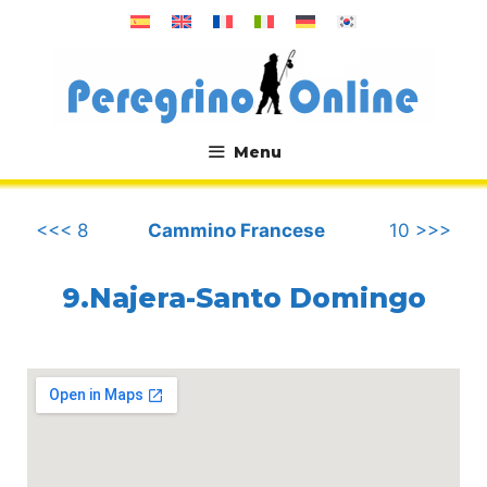
Vai
al
contenuto
Menu
.
<<< 8
Cammino Francese
10 >>>
9.Najera-Santo Domingo