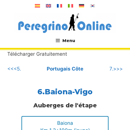
Aller
au
contenu
Menu
.
Télécharger Gratuitement
<<<5.
Portugais Côte
7.>>>
6.Baiona-Vigo
Auberges de l'étape
Baiona