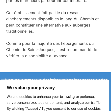
par les marcheurs parcourant cet itinéraire.
Cet établissement fait partie du réseau
d’hébergements disponibles le long du Chemin et
peut constituer une alternative aux auberges
traditionnelles.
Comme pour la majorité des hébergements du
Chemin de Saint-Jacques, il est recommandé de
vérifier la disponibilité à l’avance.
Avez-vous remarqué des informations incorrectes ou des
changements récents sur le Camino ?
We value your privacy
Les signalements concernant des auberges fermées, des
inondations, des déviations, des travaux ou d’autres
We use cookies to enhance your browsing experience,
changements aident à maintenir le guide à jour.
serve personalized ads or content, and analyze our traffic.
By clicking "Accept All", you consent to our use of cookies.