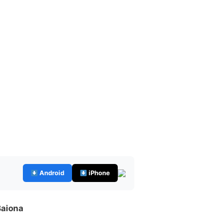
Android
iPhone
Baiona