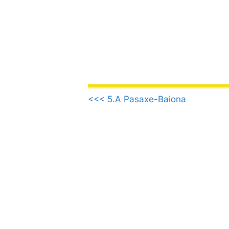
Aller
au
contenu
.
<<< 5.A Pasaxe-Baiona