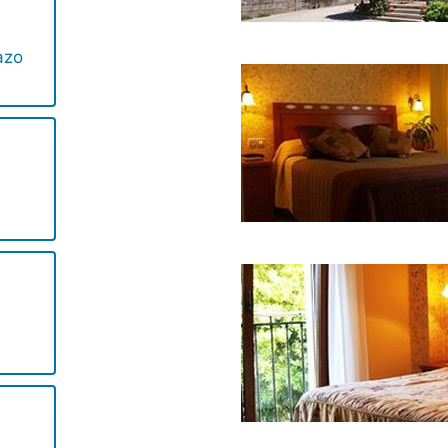
azo
)
)
o
)