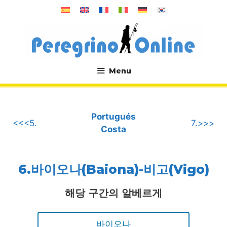
컨
텐
츠
로
건
너
Menu
뛰
.
기
Portugués
<<<5.
7.>>>
Costa
6.바이오나(Baiona)-비고(Vigo)
해당 구간의 알베르게
바이오나