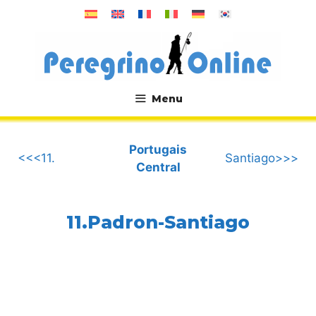
Aller
au
contenu
Menu
.
Portugais
<<<11.
Santiago>>>
Central
11.Padron-Santiago