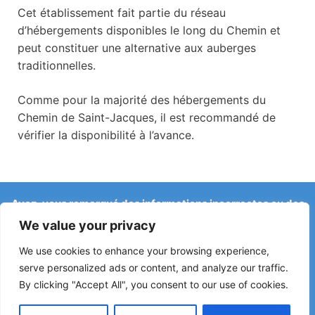
Cet établissement fait partie du réseau
d’hébergements disponibles le long du Chemin et
peut constituer une alternative aux auberges
traditionnelles.
Comme pour la majorité des hébergements du
Chemin de Saint-Jacques, il est recommandé de
vérifier la disponibilité à l’avance.
Avez-vous remarqué des informations incorrectes ou des
changements récents sur le Camino ?
We value your privacy
Les signalements concernant des auberges fermées, des
inondations, des déviations, des travaux ou d’autres
We use cookies to enhance your browsing experience,
changements aident à maintenir le guide à jour.
serve personalized ads or content, and analyze our traffic.
By clicking "Accept All", you consent to our use of cookies.
Écrivez-nous à :
elperegrino.online@gmail.com
Si possible, indiquez l’étape concernée.