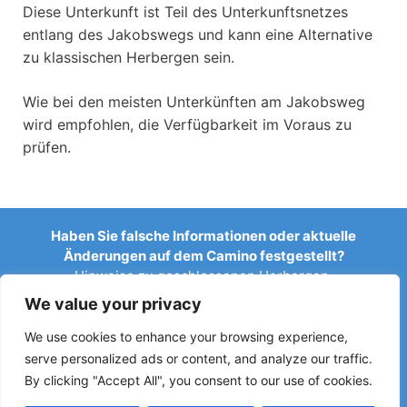
Diese Unterkunft ist Teil des Unterkunftsnetzes
entlang des Jakobswegs und kann eine Alternative
zu klassischen Herbergen sein.
Wie bei den meisten Unterkünften am Jakobsweg
wird empfohlen, die Verfügbarkeit im Voraus zu
prüfen.
Haben Sie falsche Informationen oder aktuelle
Änderungen auf dem Camino festgestellt?
Hinweise zu geschlossenen Herbergen,
Überschwemmungen, Umleitungen, Bauarbeiten oder
We value your privacy
anderen Änderungen helfen, den Reiseführer aktuell zu
halten.
We use cookies to enhance your browsing experience,
serve personalized ads or content, and analyze our traffic.
Schreiben Sie uns an:
elperegrino.online@gmail.com
By clicking "Accept All", you consent to our use of cookies.
Wenn möglich, geben Sie bitte die entsprechende Etappe