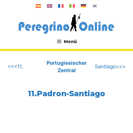
Zum
Inhalt
springen
Menü
.
Portugiesischer
<<<11.
Santiago>>>
Zentral
11.Padron-Santiago