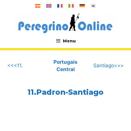
Aller
au
contenu
Menu
.
Portugais
<<<11.
Santiago>>>
Central
11.Padron-Santiago