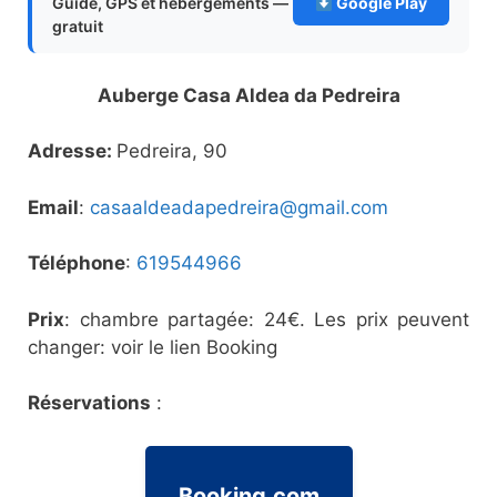
Guide, GPS et hébergements —
Google Play
gratuit
Auberge Casa Aldea da Pedreira
Adresse:
Pedreira, 90
Email
:
casaaldeadapedreira@gmail.com
Téléphone
:
619544966
Prix
: chambre partagée: 24€. Les prix peuvent
changer: voir le lien Booking
Réservations
:
Booking.com