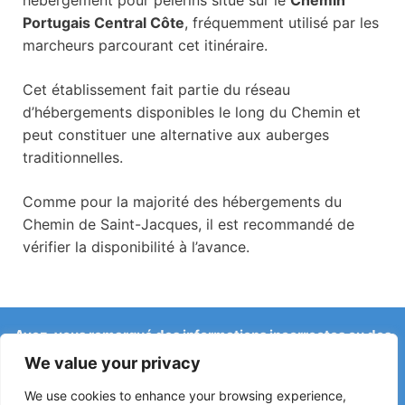
hébergement pour pèlerins situé sur le
Chemin
Portugais Central Côte
, fréquemment utilisé par les
marcheurs parcourant cet itinéraire.
Cet établissement fait partie du réseau
d’hébergements disponibles le long du Chemin et
peut constituer une alternative aux auberges
traditionnelles.
Comme pour la majorité des hébergements du
Chemin de Saint-Jacques, il est recommandé de
vérifier la disponibilité à l’avance.
Avez-vous remarqué des informations incorrectes ou des
changements récents sur le Camino ?
We value your privacy
Les signalements concernant des auberges fermées, des
inondations, des déviations, des travaux ou d’autres
We use cookies to enhance your browsing experience,