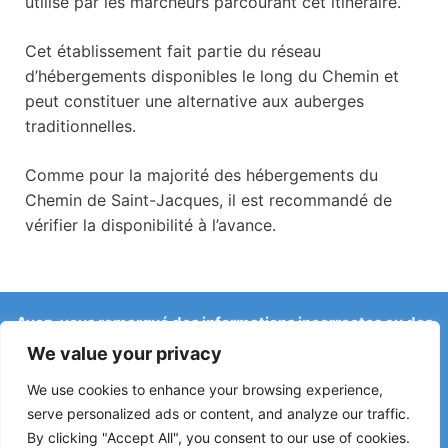
utilisé par les marcheurs parcourant cet itinéraire.
Cet établissement fait partie du réseau
d’hébergements disponibles le long du Chemin et
peut constituer une alternative aux auberges
traditionnelles.
Comme pour la majorité des hébergements du
Chemin de Saint-Jacques, il est recommandé de
vérifier la disponibilité à l’avance.
Avez-vous remarqué des informations incorrectes ou des
changements récents sur le Camino ?
We value your privacy
Les signalements concernant des auberges fermées, des
inondations, des déviations, des travaux ou d’autres
We use cookies to enhance your browsing experience,
changements aident à maintenir le guide à jour.
serve personalized ads or content, and analyze our traffic.
By clicking "Accept All", you consent to our use of cookies.