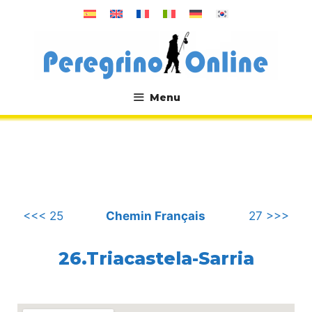
Aller
au
contenu
Menu
.
<<< 25
Chemin Français
27 >>>
26.Triacastela-Sarria