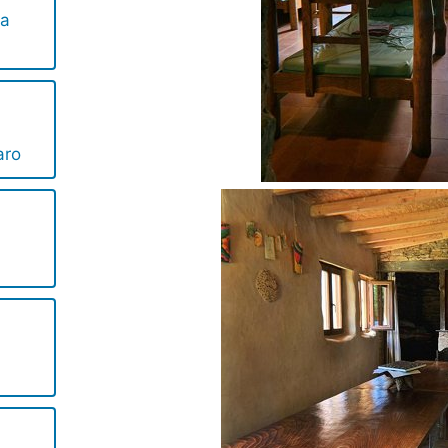
la
aro