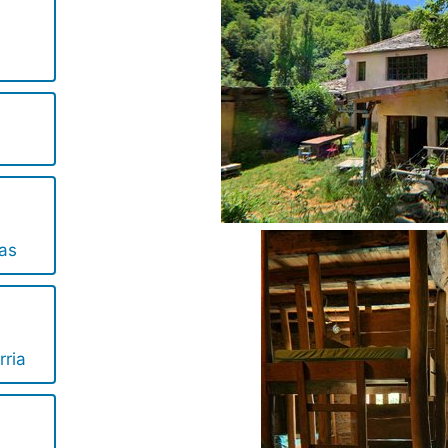
as
rria