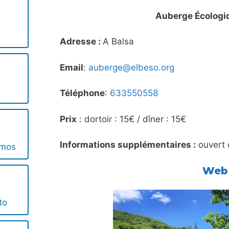
Auberge Écologiq
Adresse :
A Balsa
Email
:
auberge@elbeso.org
Téléphone
:
633550558
Prix
: dortoir : 15€ / dîner : 15€
Informations supplémentaires :
ouvert 
amos
Web
to