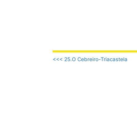
Aller
au
contenu
.
<<< 25.O Cebreiro-Triacastela