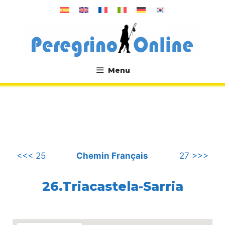
Aller
au
contenu
Menu
.
<<< 25
Chemin Français
27 >>>
26.Triacastela-Sarria