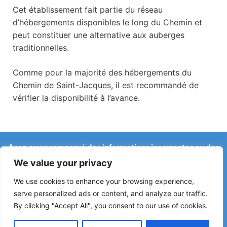
Cet établissement fait partie du réseau
d’hébergements disponibles le long du Chemin et
peut constituer une alternative aux auberges
traditionnelles.
Comme pour la majorité des hébergements du
Chemin de Saint-Jacques, il est recommandé de
vérifier la disponibilité à l’avance.
Avez-vous remarqué des informations incorrectes ou des
changements récents sur le Camino ?
We value your privacy
Les signalements concernant des auberges fermées, des
inondations, des déviations, des travaux ou d’autres
We use cookies to enhance your browsing experience,
changements aident à maintenir le guide à jour.
serve personalized ads or content, and analyze our traffic.
By clicking "Accept All", you consent to our use of cookies.
Écrivez-nous à :
elperegrino.online@gmail.com
Si possible, indiquez l’étape concernée.