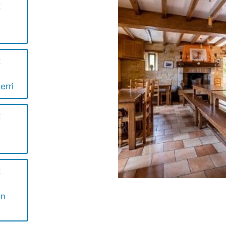
t
t
erri
t
t
on