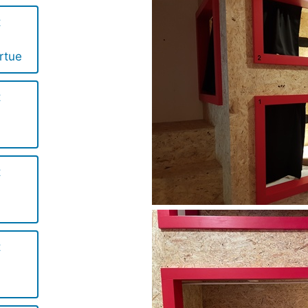
t
rtue
t
t
a
t