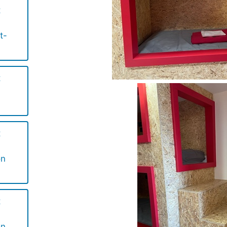
t
t-
t
t
on
t
on