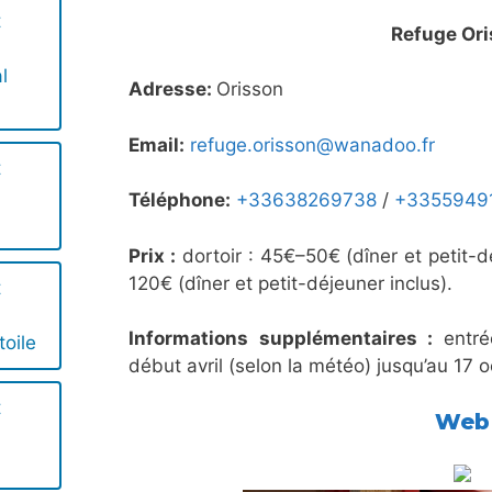
t
Refuge Or
l
Adresse:
Orisson
Email:
refuge.orisson@wanadoo.fr
t
Téléphone:
+33638269738
/
+3355949
Prix :
dortoir : 45€–50€ (dîner et petit-d
120€ (dîner et petit-déjeuner inclus).
t
Informations supplémentaires :
entré
toile
début avril (selon la météo) jusqu’au 17 
t
Web