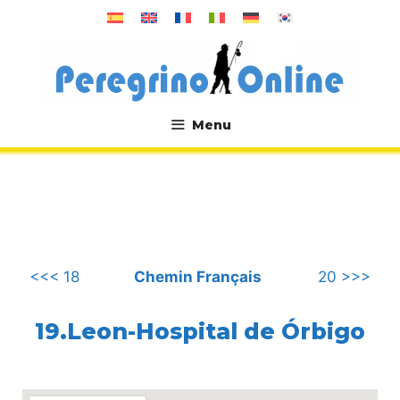
Aller
au
contenu
Menu
.
<<< 18
Chemin Français
20 >>>
19.Leon-Hospital de Órbigo