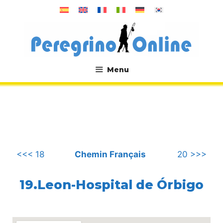
Aller
au
contenu
Menu
.
<<< 18
Chemin Français
20 >>>
19.Leon-Hospital de Órbigo