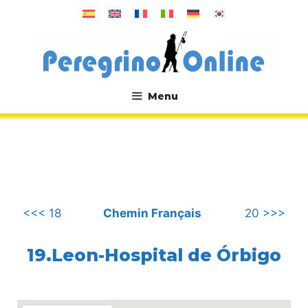
Aller
au
contenu
Menu
.
<<< 18
Chemin Français
20 >>>
19.Leon-Hospital de Órbigo