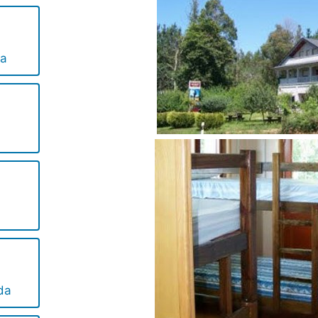
da
da