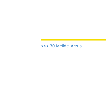
Aller
au
contenu
.
<<< 30.Melide-Arzua