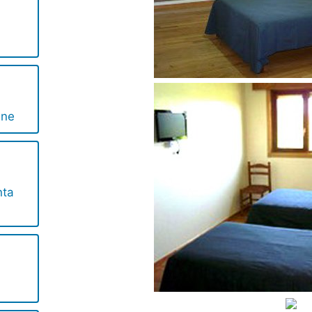
ene
nta