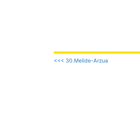
Vai
al
contenuto
.
<<< 30.Melide-Arzua