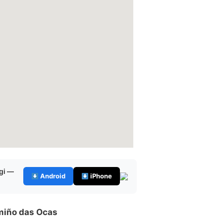
gi —
Android
iPhone
miño das Ocas