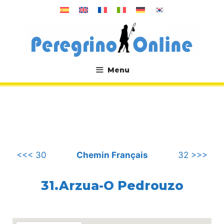
Aller
au
contenu
Menu
.
<<< 30
Chemin Français
32 >>>
31.Arzua-O Pedrouzo