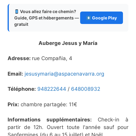
Vous allez faire ce chemin?
Guide, GPS et hébergements —
Google Play
gratuit
Auberge Jesus y María
Adresse:
rue Compañia, 4
Email:
jesusymaria@aspacenavarra.org
Téléphone:
948222644
/
648008932
Prix:
chambre partagée: 11€
Informations supplémentaires:
Check-in à
partir de 12h. Ouvert toute l'année sauf pour
Sanfermines (du 6 au 15 juillet) et Noël