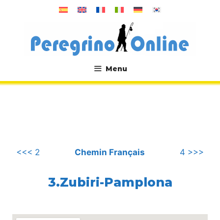
Aller
au
contenu
Menu
.
<<< 2
Chemin Français
4 >>>
3.Zubiri-Pamplona