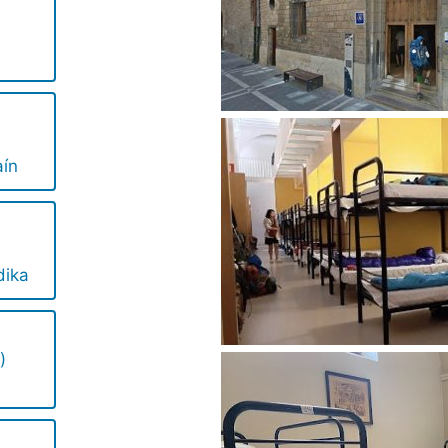
ín
dika
)