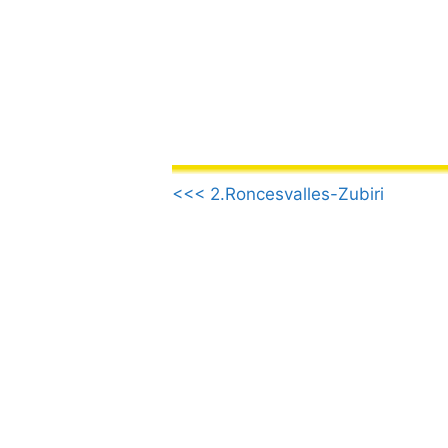
컨
텐
츠
로
건
너
뛰
.
기
<<< 2.Roncesvalles-Zubiri