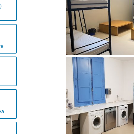
)
re
va