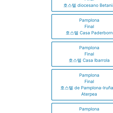
호스텔 diocesano Betani
Pamplona
Final
호스텔 Casa Paderborn
Pamplona
Final
호스텔 Casa Ibarrola
Pamplona
Final
호스텔 de Pamplona-Iruñ
Aterpea
Pamplona