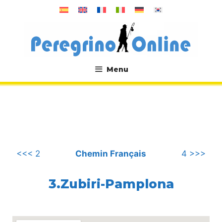
Aller
au
contenu
Menu
.
<<< 2
Chemin Français
4 >>>
3.Zubiri-Pamplona