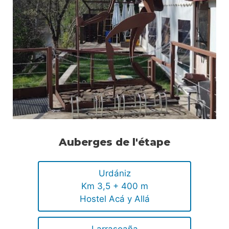
Auberges de l'étape
Urdániz
Km 3,5 + 400 m
Hostel Acá y Allá
Larrasoaña