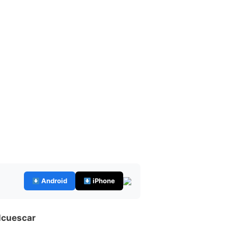
Android
iPhone
lcuescar