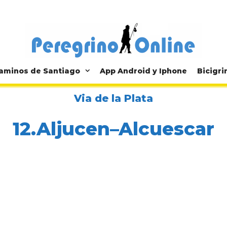
aminos de Santiago
App Android y Iphone
Bicigri
Via de la Plata
12.Aljucen–Alcuescar