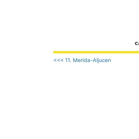
Zum
Inhalt
springen
C
.
<<< 11. Merida-Aljucen