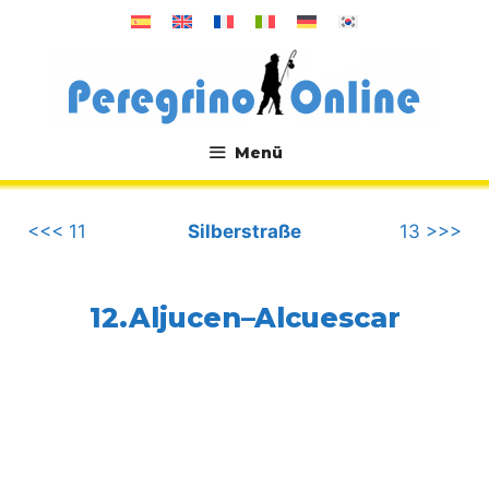
Zum
Inhalt
springen
Menü
.
<<< 11
Silberstraße
13 >>>
12.Aljucen–Alcuescar