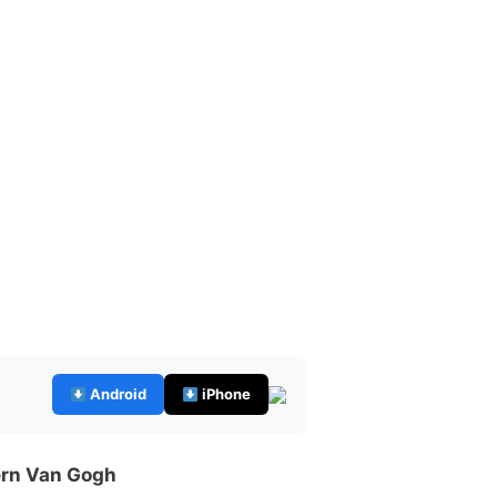
Android
iPhone
ern Van Gogh