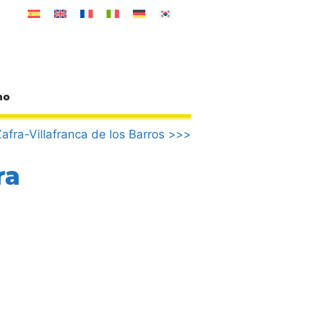
no
Zafra-Villafranca de los Barros >>>
ra