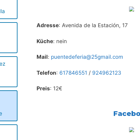
lla
Adresse
: Avenida de la Estación, 17
s
Küche
: nein
Mail
:
puentedeferia@25gmail.com
ez
Telefon
:
617846551
/
924962123
Preis
: 12€
Faceb
e