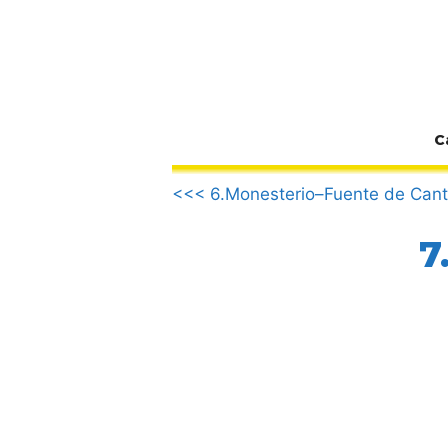
Zum
Inhalt
springen
C
.
<<< 6.Monesterio–Fuente de Can
7