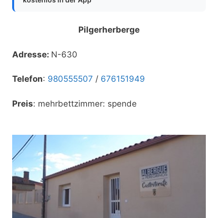
Pilgerherberge
Adresse:
N-630
Telefon
:
980555507
/
676151949
Preis
: mehrbettzimmer: spende