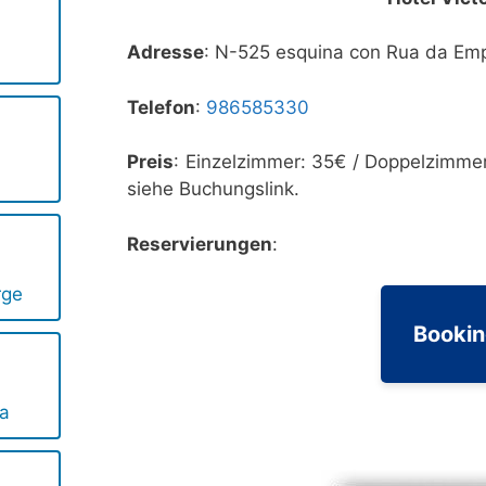
Adresse
: N-525 esquina con Rua da E
Telefon
:
986585330
Preis
: Einzelzimmer: 35€ / Doppelzimmer
siehe Buchungslink.
Reservierungen
:
rge
Booki
da