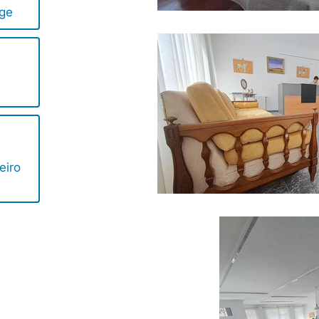
ge
eiro