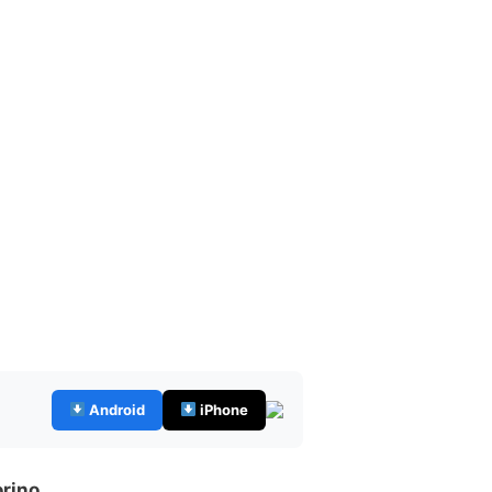
Android
iPhone
orino