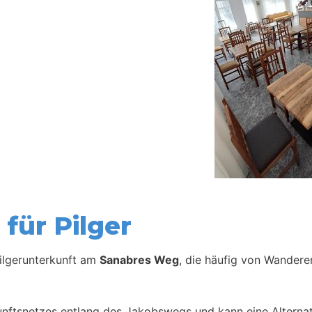
für Pilger
Pilgerunterkunft am
Sanabres Weg
, die häufig von Wandere
kunftsnetzes entlang des Jakobswegs und kann eine Alternat