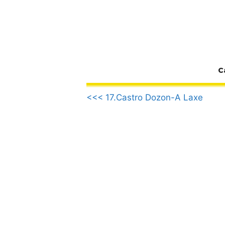
Zum
Inhalt
springen
C
.
<<< 17.Castro Dozon-A Laxe