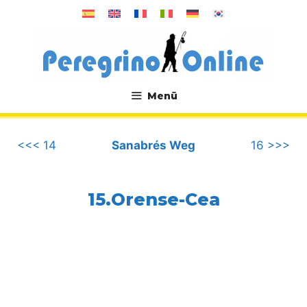
Zum
Inhalt
springen
Menü
.
<<< 14
Sanabrés Weg
16 >>>
15.Orense-Cea