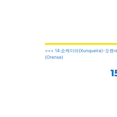
컨
텐
츠
로
건
너
뛰
.
기
<<< 14.순케이라(Xunqueira)-오렌
(Orense)
1