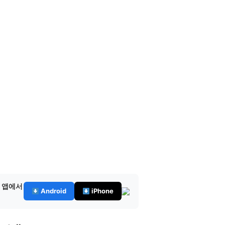
— 앱에서
Android
iPhone