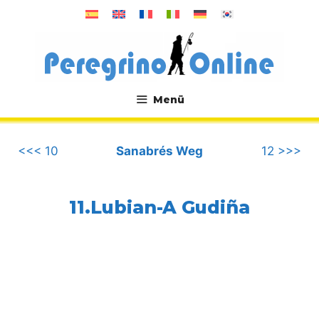
Zum
Inhalt
springen
Menü
.
<<< 10
Sanabrés Weg
12 >>>
11.Lubian-A Gudiña